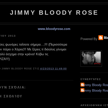
JIMMY BLOODY ROSE
www.bloodyrose.com
ΛΊΟΥ 2013
Powered By
σες ψωνάρες ταΐσατε σήμερα...;!!! (Περισσότερα
ν πάρει ο Χάρος!!! Με ξέρεις τί διάολος γίνομαι
ολύ άσχημα στην κράνα! Κόβω τις
ΙΖΑ!!!)
Ό
JIMMY BLOODY ROSE
ΣΤΙΣ
4/23/2013 11:49:00
ΣΥΝΕΡΓΆΤΕΣ
Jimmy Bloody Ro
ΟΥΝ ΣΧΌΛΙΑ:
Jimmy Bloody Ro
Η ΣΧΟΛΊΟΥ
ΑΡΧΕΙΟΘΉΚΗ ΙΣ