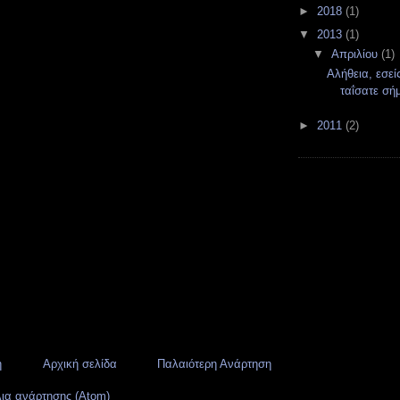
►
2018
(1)
▼
2013
(1)
▼
Απριλίου
(1)
Αλήθεια, εσε
ταΐσατε σήμε
►
2011
(2)
η
Αρχική σελίδα
Παλαιότερη Ανάρτηση
ια ανάρτησης (Atom)