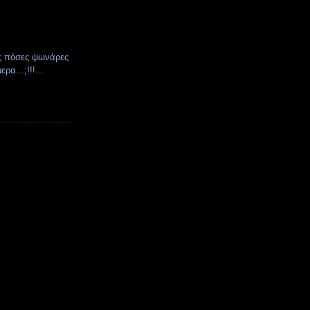
ίς πόσες ψωνάρες
ρα...;!!!...