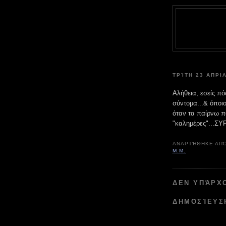
ΤΡΊΤΗ 23 ΑΠΡΙ
Αλήθεια, εσείς πό
σύντομα...& όποιο
όταν τα παίρνω π
"καλημέρες"...ΣΥΡ
ΑΝΑΡΤΉΘΗΚΕ ΑΠ
Μ.Μ.
ΔΕΝ ΥΠΆΡΧ
ΔΗΜΟΣΊΕΥΣ